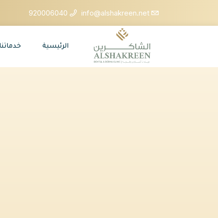
920006040
info@alshakreen.net
الرئيسية
خدماتنا