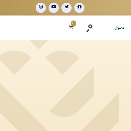
0
دخول